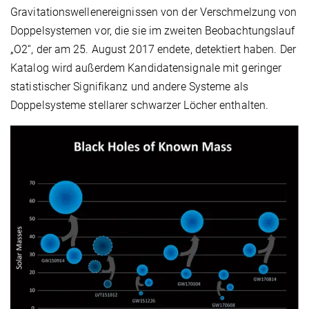
Gravitationswellenereignissen von der Verschmelzung von
Doppelsystemen vor, die sie im zweiten Beobachtungslauf
„O2“, der am 25. August 2017 endete, detektiert haben. Der
Katalog wird außerdem Kandidatensignale mit geringer
statistischer Signifikanz und andere Systeme als
Doppelsysteme stellarer schwarzer Löcher enthalten.