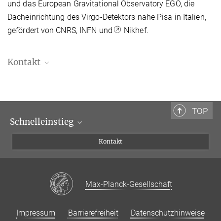
und das European Gravitational Observatory EGO, die
Dacheinrichtung des Virgo-Detektors nahe Pisa in Italien,
gefördert von CNRS, INFN und
Nikhef
.
Kontakt
Dr. Benjamin Knispel
Referent für Presse- und Öffentlichkeitsarbeit
+49 511 762-19104
TOP
benjamin.knispel@...
Schnelleinstieg
Max-Planck-Institut für Gravitationsphysik, Hannover
Forschende
Kontakt
Journalist:innen
Besucher:innen
Max-Planck-Gesellschaft
Impressum
Barrierefreiheit
Datenschutzhinweise