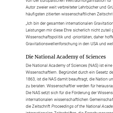
von der Europäischen Weltraumorganisation für e
Autor zweier weit verbreiteter Lehrbücher und Grü
häufigsten zitierten wissenschaftlichen Zeitschri
„Ich bin der gesamten internationalen Gravitati
Leistungen mir diese Ehre sicherlich nicht zutei
Wissenschaftspolitik und -prioritäten, daher hof
Gravitationswellenforschung in den USA und welt
Die National Academy of Sciences
Die National Academy of Sciences (NAS) ist ein
Wissenschaftlern. Begründet durch ein Gesetz d
1863, ist die NAS damit beauftragt, die Nation 
zu beraten. Wissenschaftler werden für herausra
Die NAS setzt sich für die Förderung der Wissensc
internationalen wissenschaftlichen Gemeinschaf
die Zeitschrift
Proceedings of the National Acad