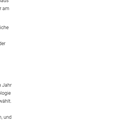
inaus
er am
iche
der
m Jahr
logie
wählt.
n, und