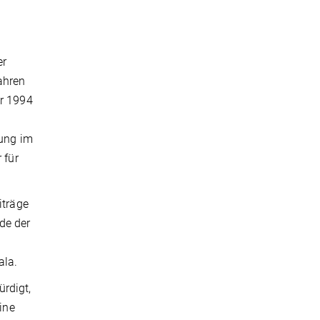
er
ahren
er 1994
rung im
 für
iträge
de der
ala.
ürdigt,
ine