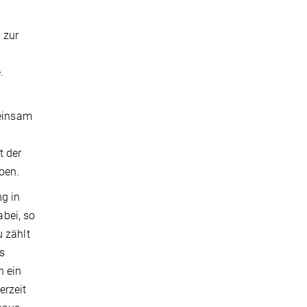
 zur
.
meinsam
t der
ben.
ng in
abei, so
u zählt
s
h ein
erzeit