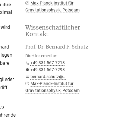
Max-Planck-Institut für
 ihre
Gravitationsphysik, Potsdam
aximal
Wissenschaftlicher
 wird
Kontakt
Prof. Dr. Bernard F. Schutz
rnard
llegen
Direktor emeritus
rbare
+49 331 567-7218
+49 331 567-7298
bernard.schutz@...
glieder
Max-Planck-Institut für
diff
Gravitationsphysik, Potsdam
es
führende