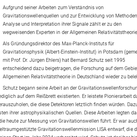
Aufgrund seiner Arbeiten zum Verständnis von
Gravitationswellenquellen und zur Entwicklung von Methoden
Analyse und Interpretation ihrer Signale zählt er zu den
wegweisenden Experten in der Allgemeinen Relativitätstheorie
Als Gründungsdirektor des Max-Planck-Instituts für
Gravitationsphysik (Albert-Einstein-Institut) in Potsdam (ge
mit Prof. Dr. Jürgen Ehlers) hat Bernard Schutz seit 1995
entscheidend dazu beigetragen, die Forschung auf dem Gebie
Allgemeinen Relativitätstheorie in Deutschland wieder zu bele
Schutz begann seine Arbeit an der Gravitationswellenforschu
iglich auf dem Reißbrett existierten. Er leistete Pionierarbeit d
rauszuholen, die diese Detektoren letztlich finden würden. Daz
n ihrer astrophysikalischen Quellen. Diese Arbeiten legten da
die heute zur Messung von Gravitationswellen führt. Er war auc
eltraumgestützte Gravitationswellenmission LISA entwarf, die d