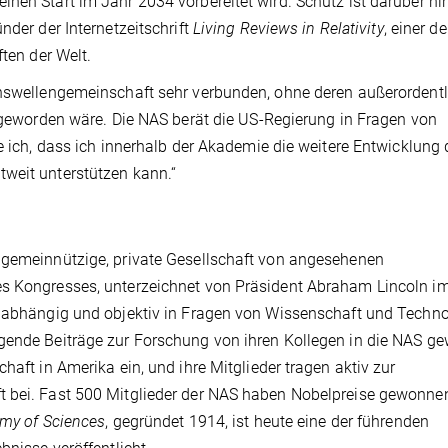
inen Start im Jahr 2034 vorbereitet wird. Schutz ist darüber h
nder der Internetzeitschrift
Living Reviews in Relativity
, einer d
ften der Welt.
onswellengemeinschaft sehr verbunden, ohne deren außerordentl
l geworden wäre. Die NAS berät die US-Regierung in Fragen von
fe ich, dass ich innerhalb der Akademie die weitere Entwicklung 
weit unterstützen kann.“
e gemeinnützige, private Gesellschaft von angesehenen
es Kongresses, unterzeichnet von Präsident Abraham Lincoln i
unabhängig und objektiv in Fragen von Wissenschaft und Techno
gende Beiträge zur Forschung von ihren Kollegen in die NAS ge
haft in Amerika ein, und ihre Mitglieder tragen aktiv zur
t bei. Fast 500 Mitglieder der NAS haben Nobelpreise gewonne
emy of Sciences
, gegründet 1914, ist heute eine der führenden