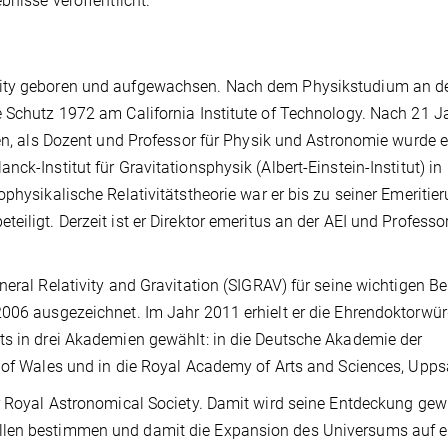
bnisse veröffentlicht.
City geboren und aufgewachsen. Nach dem Physikstudium an d
e Schutz 1972 am California Institute of Technology. Nach 21 J
ien, als Dozent und Professor für Physik und Astronomie wurde 
ck-Institut für Gravitationsphysik (Albert-Einstein-Institut) in
physikalische Relativitätstheorie war er bis zu seiner Emeritie
iligt. Derzeit ist er Direktor emeritus an der AEI und Professor
neral Relativity and Gravitation (SIGRAV) für seine wichtigen Be
2006 ausgezeichnet. Im Jahr 2011 erhielt er die Ehrendoktorwür
ts in drei Akademien gewählt: in die Deutsche Akademie der
y of Wales und in die Royal Academy of Arts and Sciences, Upps
er Royal Astronomical Society. Damit wird seine Entdeckung gew
llen bestimmen und damit die Expansion des Universums auf e