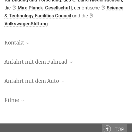
die
Max-Planck-Gesellschaft
, der britische
Science
& Technology Facilities Council
und die
VolkswagenStiftung
.
Kontakt
Dr. Benjamin Knispel
Anfahrt mit dem Fahrrad
Referent für Presse- und Öffentlichkeitsarbeit
+49 511 762-19104
benjamin.knispel@...
Anfahrt mit dem Auto
Max-Planck-Institut für Gravitationsphysik, Hannover
Filme
Auf größerer Karte ansehen
TOP