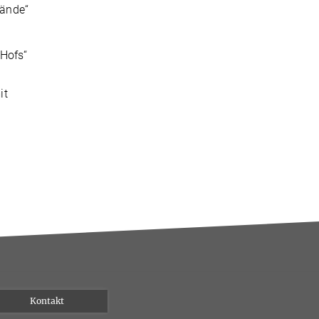
lände“
 Hofs“
it
Kontakt