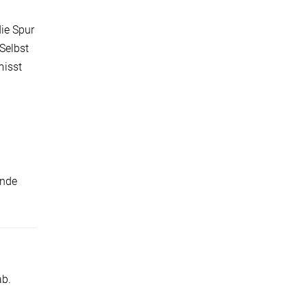
ie Spur
Selbst
misst
ände
ab.