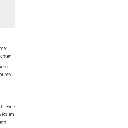
…
mmer
achten.
rsum
spüren
lt. Eine
en Raum
enn