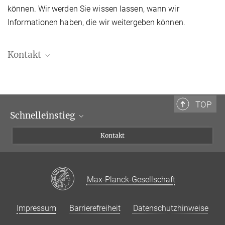
können. Wir werden Sie wissen lassen, wann wir
Informationen haben, die wir weitergeben können.
Kontakt
Dr. Benjamin Knispel
Referent für Presse- und Öffentlichkeitsarbeit
+49 511 762-19104
TOP
benjamin.knispel@...
Schnelleinstieg
Max-Planck-Institut für Gravitationsphysik, Hannover
Forschende
Kontakt
Journalist:innen
Besucher:innen
Max-Planck-Gesellschaft
Impressum
Barrierefreiheit
Datenschutzhinweise